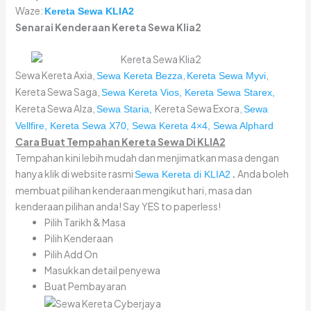
Waze:
Kereta Sewa KLIA2
Senarai Kenderaan Kereta Sewa Klia2
Sewa Kereta Axia,
,
,
Sewa Kereta Bezza
Kereta Sewa Myvi
Kereta Sewa Saga,
Sewa Kereta Vios,
Kereta Sewa Starex,
Kereta Sewa Alza,
Kereta Sewa Exora,
Sewa Staria,
Sewa
Vellfire,
Kereta Sewa X70,
Sewa Kereta 4×4,
Sewa Alphard
Cara Buat Tempahan Kereta Sewa Di KLIA2
Tempahan kini lebih mudah dan menjimatkan masa dengan
hanya klik di website rasmi
.
Anda boleh
Sewa Kereta di KLIA2
membuat pilihan kenderaan mengikut hari, masa dan
kenderaan pilihan anda! Say YES to paperless!
Pilih Tarikh & Masa
Pilih Kenderaan
Pilih Add On
Masukkan detail penyewa
Buat Pembayaran