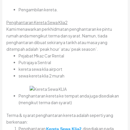
Pengambilan kereta.
Penghantaran Kereta Sewa Klia2
Kami menawarkan perkhidmatan penghantaran ke pintu
rumah anda mengikut terma dan syarat. Namun, tiada
penghantaran dibuat sekiranya tarikh atau masa yang
ditempah adalah ‘peak hour’ atau ‘peak season’.
Pejabat Mkaz Car Rental
Putrajaya Sentral
kereta sewa klia airport
sewa kereta klia 2 murah
Penghantaran kereta ke tempat anda juga disediakan
(mengikut terma dan syarat)
Terma & syarat penghantaran kereta adalah seperti yang
berkenaan:
Penghantaran
disediakan pada
Kereta Sewa Klia2