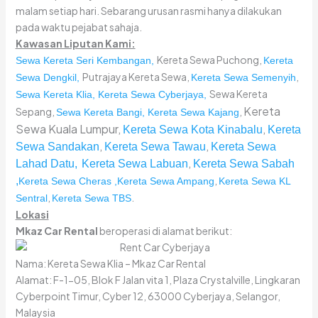
malam setiap hari. Sebarang urusan rasmi hanya dilakukan
pada waktu pejabat sahaja.
Kawasan Liputan Kami:
Kereta Sewa Puchong,
Sewa Kereta Seri Kembangan,
Kereta
Putrajaya Kereta Sewa,
,
Sewa Dengkil,
Kereta Sewa Semenyih
Sewa Kereta
Sewa Kereta Klia,
Kereta Sewa Cyberjaya,
Kereta
Sepang,
,
Sewa Kereta Bangi,
Kereta Sewa Kajang
Sewa Kuala Lumpur,
,
Kereta Sewa Kota Kinabalu
Kereta
,
,
Sewa Sandakan
Kereta Sewa Tawau
Kereta Sewa
,
Lahad Datu,
Kereta Sewa Labuan
Kereta Sewa Sabah
,
,
Kereta Sewa Cheras ,
Kereta Sewa Ampang
Kereta Sewa KL
,
.
Sentral
Kereta Sewa TBS
Lokasi
Mkaz Car Rental
beroperasi di alamat berikut:
Nama: Kereta Sewa Klia – Mkaz Car Rental
Alamat: F-1-05, Blok F Jalan vita 1, Plaza Crystalville, Lingkaran
Cyberpoint Timur, Cyber 12, 63000 Cyberjaya, Selangor,
Malaysia