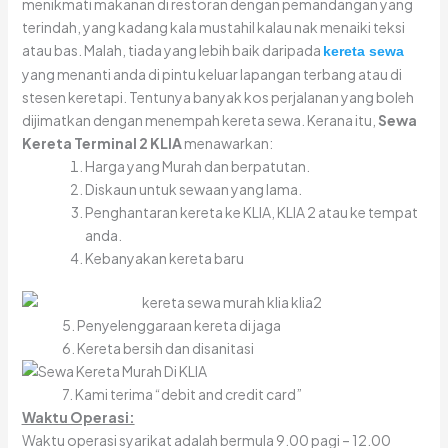
menikmati makanan di restoran dengan pemandangan yang
terindah, yang kadang kala mustahil kalau nak menaiki teksi
atau bas. Malah, tiada yang lebih baik daripada
kereta sewa
yang menanti anda di pintu keluar lapangan terbang atau di
stesen keretapi. Tentunya banyak kos perjalanan yang boleh
dijimatkan dengan menempah kereta sewa. Kerana itu,
Sewa
Kereta Terminal 2 KLIA
menawarkan:
Harga yang Murah dan berpatutan.
Diskaun untuk sewaan yang lama.
Penghantaran kereta ke KLIA, KLIA 2 atau ke tempat
anda.
Kebanyakan kereta baru
5. Penyelenggaraan kereta di jaga
6. Kereta bersih dan disanitasi
7. Kami terima “debit and credit card”
Waktu Operasi:
Waktu operasi syarikat adalah bermula 9.00 pagi – 12.00