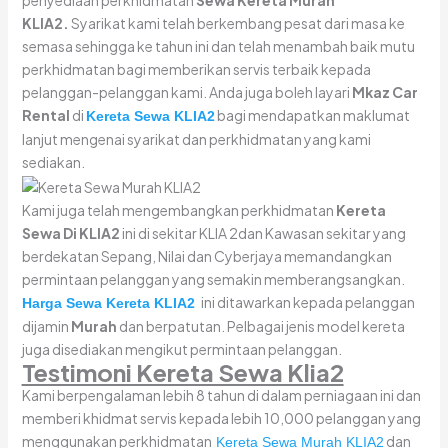
penyediaan perkhidmatan
Sewa Kereta Murah
KLIA2.
Syarikat kami telah berkembang pesat dari masa ke
semasa sehingga ke tahun ini dan telah menambah baik mutu
perkhidmatan bagi memberikan servis terbaik kepada
pelanggan-pelanggan kami. Anda juga boleh layari
Mkaz Car
Rental
di
bagi mendapatkan maklumat
Kereta Sewa KLIA2
lanjut mengenai syarikat dan perkhidmatan yang kami
sediakan.
Kami juga telah mengembangkan perkhidmatan
Kereta
Sewa Di KLIA2
ini di sekitar KLIA 2dan Kawasan sekitar yang
berdekatan Sepang, Nilai dan Cyberjaya memandangkan
permintaan pelanggan yang semakin memberangsangkan.
ini ditawarkan kepada pelanggan
Harga Sewa Kereta KLIA2
dijamin
Murah
dan berpatutan. Pelbagai jenis model kereta
juga disediakan mengikut permintaan pelanggan.
Testimoni Kereta Sewa Klia2
Kami berpengalaman lebih 8 tahun di dalam perniagaan ini dan
memberi khidmat servis kepada lebih 10,000 pelanggan yang
menggunakan perkhidmatan
dan
Kereta Sewa Murah KLIA2