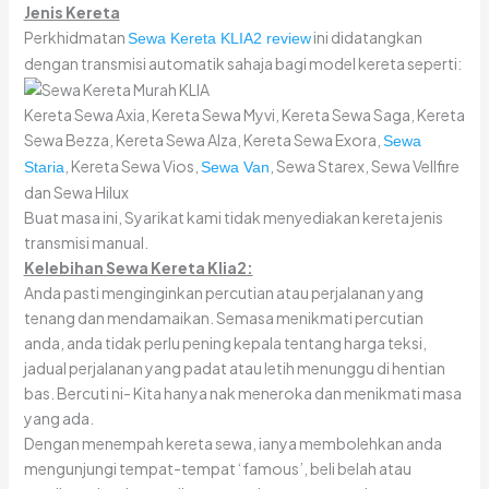
Jenis Kereta
Perkhidmatan
ini didatangkan
Sewa Kereta KLIA2 review
dengan transmisi automatik sahaja bagi model kereta seperti:
Kereta Sewa Axia, Kereta Sewa Myvi, Kereta Sewa Saga, Kereta
Sewa Bezza, Kereta Sewa Alza, Kereta Sewa Exora,
Sewa
, Kereta Sewa Vios,
, Sewa Starex, Sewa Vellfire
Staria
Sewa Van
dan Sewa Hilux
Buat masa ini, Syarikat kami tidak menyediakan kereta jenis
transmisi manual.
Kelebihan Sewa Kereta Klia2:
Anda pasti menginginkan percutian atau perjalanan yang
tenang dan mendamaikan. Semasa menikmati percutian
anda, anda tidak perlu pening kepala tentang harga teksi,
jadual perjalanan yang padat atau letih menunggu di hentian
bas. Bercuti ni- Kita hanya nak meneroka dan menikmati masa
yang ada.
Dengan menempah kereta sewa, ianya membolehkan anda
mengunjungi tempat-tempat ‘famous’, beli belah atau