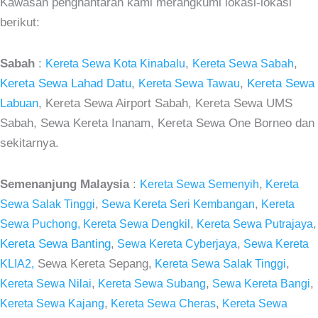
Kawasan penghantaran kami merangkumi lokasi-lokasi
berikut:
Sabah
:
,
,
Kereta Sewa Kota Kinabalu
Kereta Sewa Sabah
Kereta Sewa Lahad Datu
,
,
Kereta Sewa
Kereta Sewa Tawau
Labuan
, Kereta Sewa Airport Sabah, Kereta Sewa UMS
Sabah, Sewa Kereta Inanam, Kereta Sewa One Borneo dan
sekitarnya.
Semenanjung Malaysia
:
,
Kereta Sewa Semenyih
Kereta
,
,
Sewa Salak Tinggi
Sewa Kereta Seri Kembangan
Kereta
,
,
Sewa Puchong,
Kereta Sewa Dengkil
Kereta Sewa Putrajaya
Kereta Sewa Banting
,
,
Sewa Kereta Cyberjaya
Sewa Kereta
Sewa Kereta Sepang,
,
KLIA2,
Kereta Sewa Salak Tinggi
,
,
,
Kereta Sewa Nilai
Kereta Sewa Subang
Sewa Kereta Bangi
,
,
Kereta Sewa Kajang
Kereta Sewa Cheras
Kereta Sewa